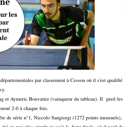
 départementales par classement à Cesson où il s'est qualifié
vy.
ng et Aymeric Bouvatier (vainqueur du tableau). Il perd les
 mené 2-0 à chaque fois.
 tête de série n°1, Niccolo Sangiorgi (1272 points mensuels),
a été un peu plus simple jusqu’à la demi-finale, où il perd de