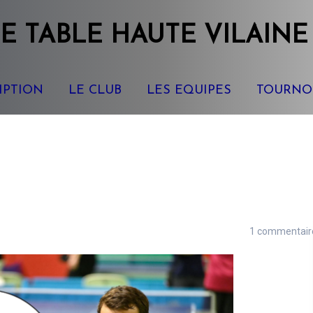
E TABLE
HAUTE VILAINE
IPTION
LE CLUB
LES EQUIPES
TOURNO
1 commentair