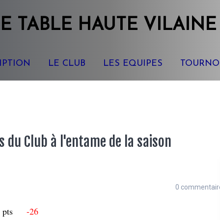
E TABLE
HAUTE VILAINE
IPTION
LE CLUB
LES EQUIPES
TOURNO
s du Club à l'entame de la saison
0 commentair
7 pts
-26