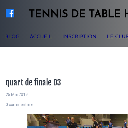
TENNIS
DE TABLE
BLOG
ACCUEIL
INSCRIPTION
LE CLU
quart de finale D3
25 Mai 2019
0 commentaire