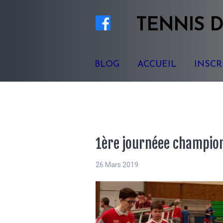
TENNIS
D
BLOG
ACCUEIL
INSCR
1ère journéee champion
26 Mars 2019