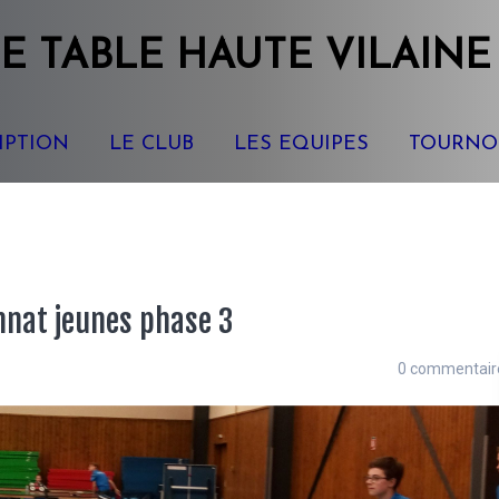
E TABLE
HAUTE VILAINE
IPTION
LE CLUB
LES EQUIPES
TOURNO
nat jeunes phase 3
0 commentair