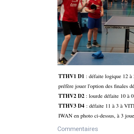
TTHV1 D1
: défaite logique 12 à
préfère jouer l'option des finales 
TTHV2 D2
: lourde défaite 10 à 
TTHV3 D4
: défaite 11 à 3 à V
IWAN en photo ci-dessus, à 3 joueu
Commentaires